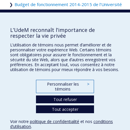
Budget de fonctionnement 2014-2015 de l’Université
de Montréal
, avril 2014
Budget de fonctionnement 2013-2014 de l’Université
de Montréal
, avril 2013
L’UdeM reconnaît l’importance de
Budget de fonctionnement 2012-2013 de l’Université
respecter la vie privée
de Montréal
, mars 2012
L’utilisation de témoins nous permet d’améliorer et de
Budget de fonctionnement 2011-2012 de l’Université
personnaliser votre expérience Web. Certains témoins
sont obligatoires pour assurer le fonctionnement et la
de Montréal
, mars 2011
sécurité du site Web, alors que d’autres enregistrent vos
préférences. En acceptant tout, vous consentez à notre
utilisation de témoins pour mieux répondre à vos besoins.
Budget de fonctionnement
Personnaliser les
>
témoins
Plan du site
Accessibilité
Tout refuser
Tout accepter
Confidentialité
Voir notre
politique de confidentialité
et nos
conditions
Conditions d’utilisation
d’utilisation
.